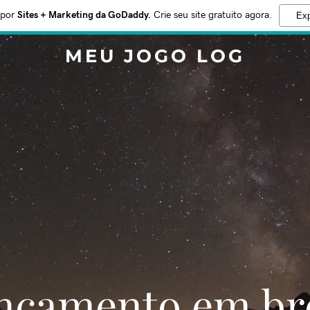
 por
Sites + Marketing da GoDaddy.
Crie seu site gratuito agora.
Exp
MEU JOGO LOG
Lançamento em br