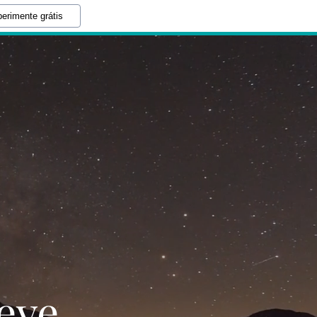
erimente grátis
eve